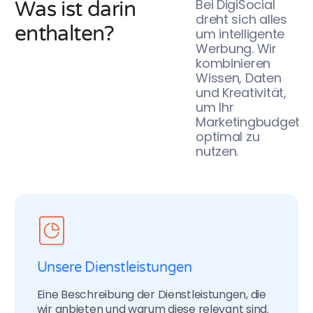
Bei DigiSocial
W
a
s
i
s
t
d
a
r
i
n
dreht sich alles
e
n
t
h
a
l
t
e
n
?
um intelligente
Werbung. Wir
kombinieren
Wissen, Daten
und Kreativität,
um Ihr
Marketingbudget
optimal zu
nutzen.
Unsere Dienstleistungen
Eine Beschreibung der Dienstleistungen, die
wir anbieten und warum diese relevant sind.