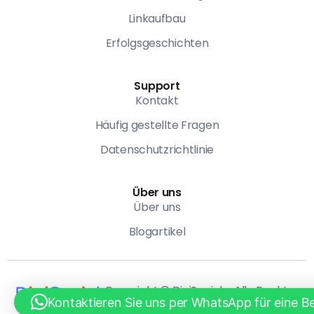
Linkaufbau
Erfolgsgeschichten
Support
Kontakt
Häufig gestellte Fragen
Datenschutzrichtlinie
Über uns
Über uns
Blogartikel
Kostenloses Beratungsgespräch
Copyright © DigiSocial – Alle Rechte
Kontaktieren Sie uns per WhatsApp für eine B
vorbehalten.